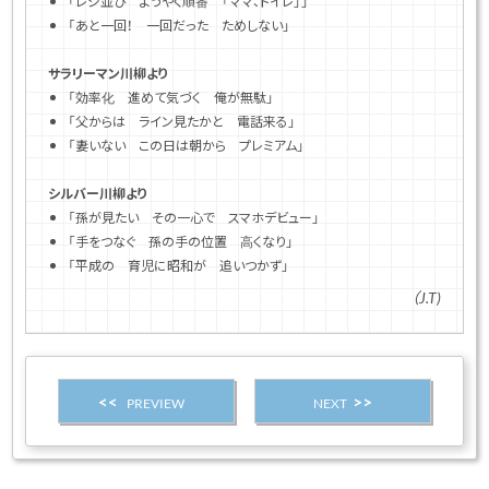
「レジ並び ようやく順番 「ママ、トイレ」」
「あと一回！ 一回だった ためしない」
サラリーマン川柳より
「効率化 進めて気づく 俺が無駄」
「父からは ライン見たかと 電話来る」
「妻いない この日は朝から プレミアム」
シルバー川柳より
「孫が見たい その一心で スマホデビュー」
「手をつなぐ 孫の手の位置 高くなり」
「平成の 育児に昭和が 追いつかず」
（J.T)
PREVIEW
NEXT