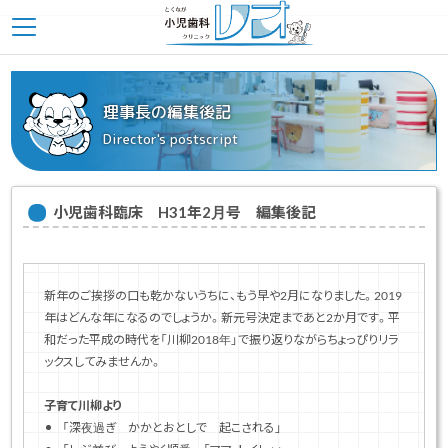
理事長の編集後記
Director's postscript
小児歯科臨床 H31年2月号 編集後記
新年のご挨拶の口も乾かないうちに、もう早や2月になりました。2019
年はどんな年になるのでしょうか。新元号決定まであと2か月です。平
和だった平成の時代を「川柳2018年」で振り返りながらちょっぴりリラ
ックスしてみませんか。
子育て川柳より
「深夜過ぎ かかとおとしで 起こされる」