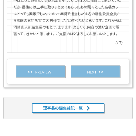
中はとりとめもない会話もある中で、いつもじっと我慢して聞いていた
だき、最後には上手に取りまとめてもらったあの飄々とした高橋カラー
はとっても素敵でした。この21年間で担当した⒕名の編集委員全員か
ら感謝の気持ちで“ご苦労様でした”と述べたいと思います。これからは
河崎直人新編集長のもとで、ますます、楽しくて、内容の濃い企画で頑
張っていきたいと思います。ご支援のほどよろしくお願いいたします。
（J.T)
PREVIEW
NEXT
理事長の編集後記一覧