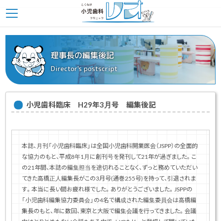
理事長の編集後記
Director's postscript
小児歯科臨床 H29年3月号 編集後記
本誌、月刊「小児歯科臨床」は全国小児歯科開業医会（JSPP）の全面的
な協力のもと、平成8年1月に創刊号を発刊して21年が過ぎました。こ
の21年間、本誌の編集担当を途切れることなく、ずっと務めていただい
てきた高橋正人編集長がこの3月号(通巻255号)を持って、引退されま
す。本当に長い間お疲れ様でした。ありがとうございました。JSPPの
「小児歯科編集協力委員会」の4名で構成された編集委員会は高橋編
集長のもと、年に数回、東京と大阪で編集会議を行ってきました。会議