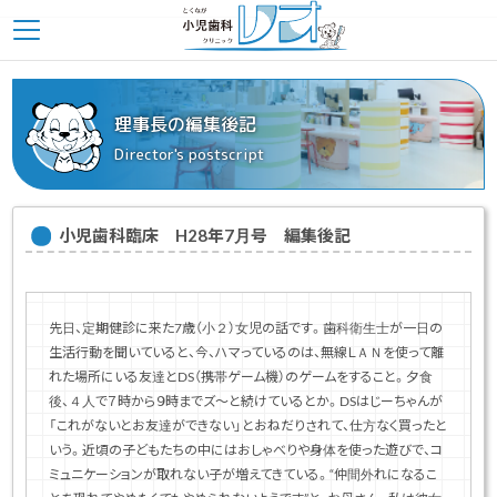
理事長の編集後記
Director's postscript
小児歯科臨床 H28年7月号 編集後記
先日、定期健診に来た7歳（小２）女児の話です。歯科衛生士が一日の
生活行動を聞いていると、今、ハマっているのは、無線ＬＡＮを使って離
れた場所にいる友達とDS（携帯ゲーム機）のゲームをすること。夕食
後、４人で７時から９時までズ～と続けているとか。DSはじーちゃんが
「これがないとお友達ができない」とおねだりされて、仕方なく買ったと
いう。近頃の子どもたちの中にはおしゃべりや身体を使った遊びで、コ
ミュニケーションが取れない子が増えてきている。“仲間外れになるこ