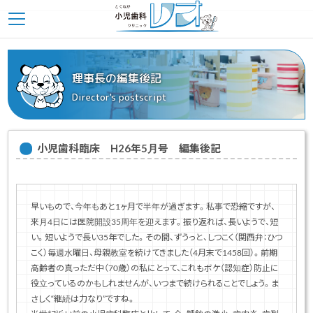
理事長の編集後記
Director's postscript
小児歯科臨床 H26年5月号 編集後記
早いもので、今年もあと1ヶ月で半年が過ぎます。私事で恐縮ですが、
来月4日には医院開設35周年を迎えます。振り返れば、長いようで、短
い。短いようで長い35年でした。その間、ずうっと、しつこく（関西弁：ひつ
こく）毎週水曜日、母親教室を続けてきました（4月末で1458回）。前期
高齢者の真っただ中（70歳）の私にとって、これもボケ（認知症）防止に
役立っているのかもしれませんが、いつまで続けられることでしょう。ま
さしく“継続は力なり”ですね。