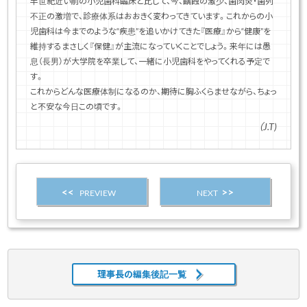
半世紀近い前の小児歯科臨床と比して、今、齲蝕の激少、歯肉炎・歯列
不正の激増で、診療体系はおおきく変わってきています。これからの小
児歯科は今までのような“疾患”を追いかけてきた『医療』から“健康”を
維持するまさしく『保健』が主流になっていくことでしょう。来年には愚
息（長男）が大学院を卒業して、一緒に小児歯科をやってくれる予定で
す。
これからどんな医療体制になるのか、期待に胸ふくらませながら、ちょっ
と不安な今日この頃です。
（J.T)
PREVIEW
NEXT
理事長の編集後記一覧