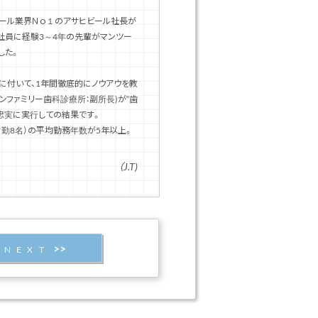
ビール業界Ｎｏ１のアサヒビール社長が
入社員に経験3～4年の先輩がマンツー
した。
に付いて、1年間徹底的にノウアウを教
ンファミリー歯科診療所：副所長)が“歯
忠実に実行しての結果です。
常勤8名）の平均勤務年数が5年以上。
（J.T)
NEXT