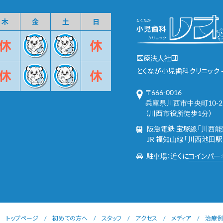
木
金
土
日
医療法人社団
とくなが小児歯科クリニック - 
〒666-0016
兵庫県川西市中央町10-2
（川西市役所徒歩1分）
阪急電鉄 宝塚線「川西能
JR 福知山線「川西池田駅
駐車場：近くに
コインパー
トップページ
初めての方へ
スタッフ
アクセス
メディア
治療例