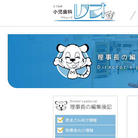
理事長の編
Director's 
Director's postscript
理事長の編集後記
患者さん向け情報
医療者向け情報