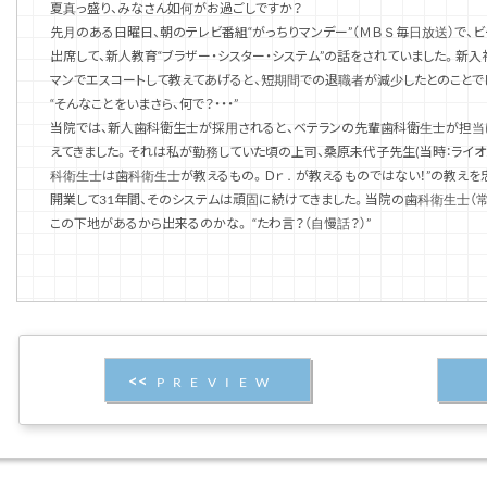
夏真っ盛り、みなさん如何がお過ごしですか？
先月のある日曜日、朝のテレビ番組“がっちりマンデー”（ＭＢＳ毎日放送）で、
出席して、新人教育“ブラザー・シスター・システム”の話をされていました。新
マンでエスコートして教えてあげると、短期間での退職者が減少したとのことで
“そんなことをいまさら、何で？・・・”
当院では、新人歯科衛生士が採用されると、ベテランの先輩歯科衛生士が担当
えてきました。それは私が勤務していた頃の上司、桑原未代子先生(当時：ライオ
科衛生士は歯科衛生士が教えるもの。Ｄｒ．が教えるものではない！”の教えを
開業して31年間、そのシステムは頑固に続けてきました。当院の歯科衛生士（
この下地があるから出来るのかな。 “たわ言？（自慢話？）”
PREVIEW