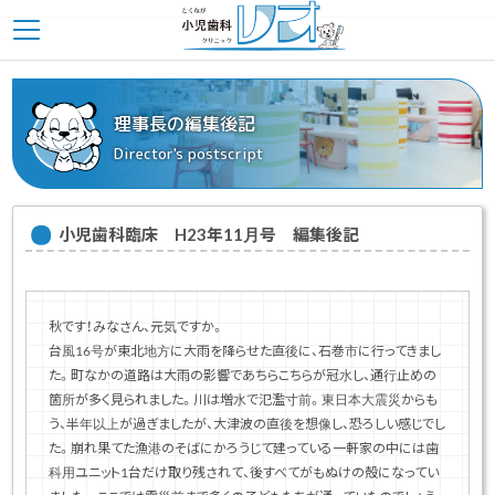
理事長の編集後記
Director's postscript
小児歯科臨床 H23年11月号 編集後記
秋です！みなさん、元気ですか。
台風16号が東北地方に大雨を降らせた直後に、石巻市に行ってきまし
た。町なかの道路は大雨の影響であちらこちらが冠水し、通行止めの
箇所が多く見られました。川は増水で氾濫寸前。東日本大震災からも
う、半年以上が過ぎましたが、大津波の直後を想像し、恐ろしい感じでし
た。崩れ果てた漁港のそばにかろうじて建っている一軒家の中には歯
科用ユニット1台だけ取り残されて、後すべてがもぬけの殻になってい