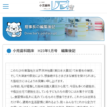
理事長の編集後記
Director's postscript
小児歯科臨床 H23年5月号 編集後記
このたびの東海地方太平洋沖地震（東日本大震災）で未曾有の被害、
そして大津波や原発により、想像絶するさまざまな被害を受けられまし
た皆様方には心よりお見舞い申し上げます。
16年前、私が経験した阪神淡路大震災から見て、今回も多くの避難所、
や仮設住宅で避難生活している子どもたちの周りにはお菓子が氾濫
し、食習慣は乱れに乱れているものと想像できます。これからは出来る
だけ早く、通常の生活習慣に戻れるよう、我々みんなでこれから全力で