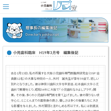
理事長の編集後記
Director's postscript
小児歯科臨床 H19年3月号 編集後記
去る1月13日、私の所属する大阪小児歯科専門医臨床研究会（OSP：会
員数12名）の大事な仲間の一人、外村 誠先生が享年59歳で、悲しい
別れとなりました。彼は神奈川歯科大学を卒業後、松本歯科大学小児
歯科で教鞭をとり、昭和54年に大阪で「小児歯科なかよしプラザ」開
業。その後、多くの小児歯科専門医を育て上げました。彼の限りない求
学心と、とことんまでの面倒身の良さ、優しさは多くの後輩たちに大き
な影響を与えました。外村軍団と言わしめる所以です。私には到底真